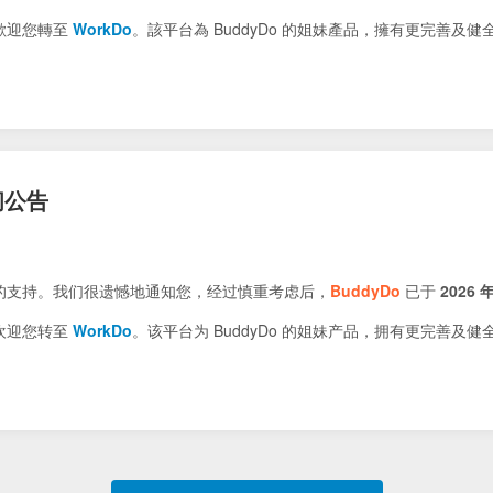
歡迎您轉至
WorkDo
。該平台為 BuddyDo 的姐妹產品，擁有更完善及
闭公告
的支持。我们很遗憾地通知您，经过慎重考虑后，
BuddyDo
已于
2026 年
欢迎您转至
WorkDo
。该平台为 BuddyDo 的姐妹产品，拥有更完善及