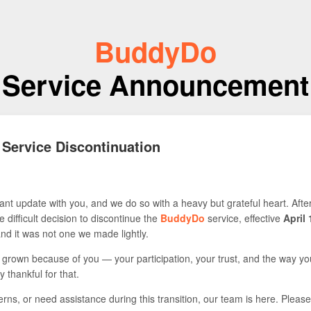
BuddyDo
Service Announcement
 Service Discontinuation
nt update with you, and we do so with a heavy but grateful heart. Afte
 difficult decision to discontinue the
BuddyDo
service, effective
April 
 and it was not one we made lightly.
s grown because of you — your participation, your trust, and the way yo
y thankful for that.
rns, or need assistance during this transition, our team is here. Please 