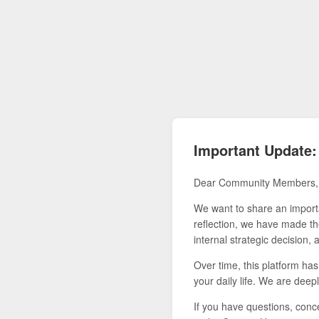
Important Update:
Dear Community Members,
We want to share an importa
reflection, we have made the
internal strategic decision,
Over time, this platform ha
your daily life. We are deepl
If you have questions, conce