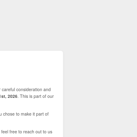
r careful consideration and
1st, 2026
. This is part of our
u chose to make it part of
feel free to reach out to us