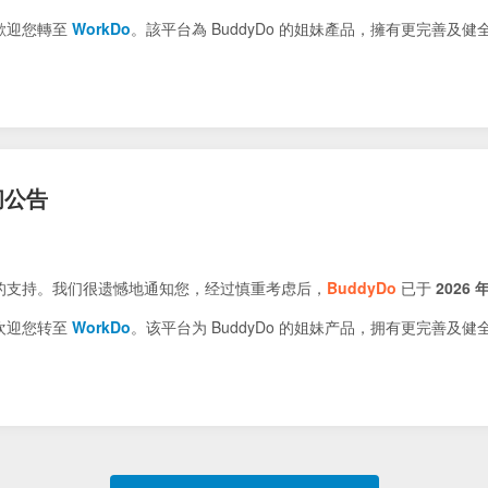
歡迎您轉至
WorkDo
。該平台為 BuddyDo 的姐妹產品，擁有更完善及
闭公告
的支持。我们很遗憾地通知您，经过慎重考虑后，
BuddyDo
已于
2026 年
欢迎您转至
WorkDo
。该平台为 BuddyDo 的姐妹产品，拥有更完善及