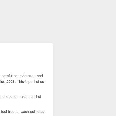
r careful consideration and
1st, 2026
. This is part of our
u chose to make it part of
feel free to reach out to us