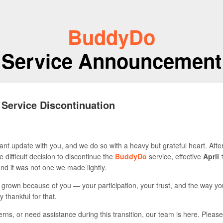
BuddyDo
Service Announcement
 Service Discontinuation
nt update with you, and we do so with a heavy but grateful heart. Afte
 difficult decision to discontinue the
BuddyDo
service, effective
April 
 and it was not one we made lightly.
s grown because of you — your participation, your trust, and the way yo
y thankful for that.
rns, or need assistance during this transition, our team is here. Please 