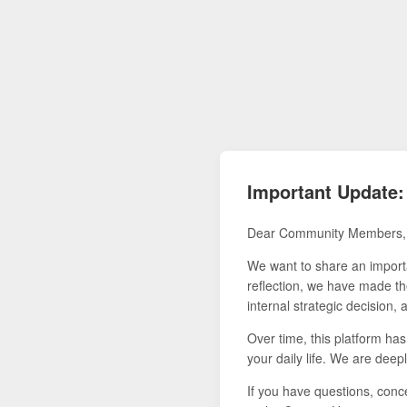
Important Update:
Dear Community Members,
We want to share an importa
reflection, we have made the
internal strategic decision,
Over time, this platform ha
your daily life. We are deepl
If you have questions, conce