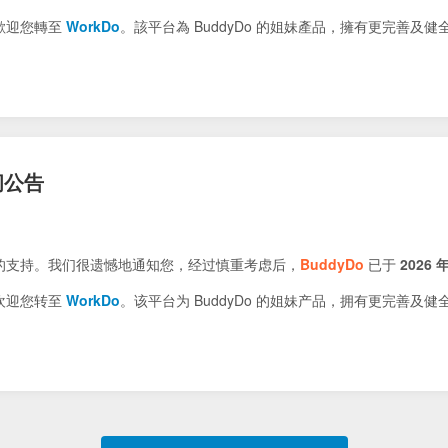
歡迎您轉至
WorkDo
。該平台為 BuddyDo 的姐妹產品，擁有更完善及
闭公告
的支持。我们很遗憾地通知您，经过慎重考虑后，
BuddyDo
已于
2026 年
欢迎您转至
WorkDo
。该平台为 BuddyDo 的姐妹产品，拥有更完善及