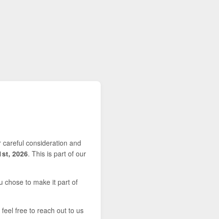
r careful consideration and
1st, 2026
. This is part of our
u chose to make it part of
feel free to reach out to us