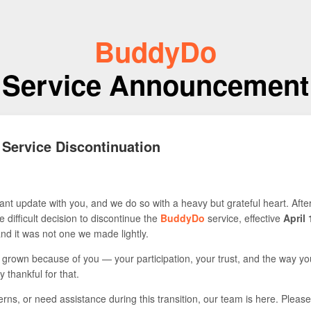
BuddyDo
Service Announcement
 Service Discontinuation
nt update with you, and we do so with a heavy but grateful heart. Afte
 difficult decision to discontinue the
BuddyDo
service, effective
April 
 and it was not one we made lightly.
s grown because of you — your participation, your trust, and the way yo
y thankful for that.
rns, or need assistance during this transition, our team is here. Please 