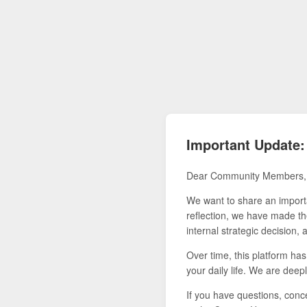
Important Update:
Dear Community Members,
We want to share an importa
reflection, we have made the
internal strategic decision,
Over time, this platform ha
your daily life. We are deepl
If you have questions, conce