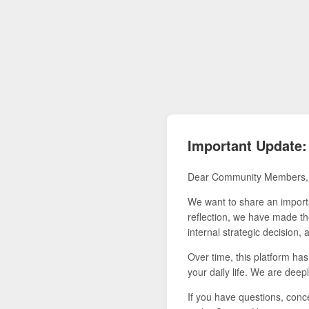
Important Update:
Dear Community Members,
We want to share an importa
reflection, we have made the
internal strategic decision,
Over time, this platform ha
your daily life. We are deepl
If you have questions, conce