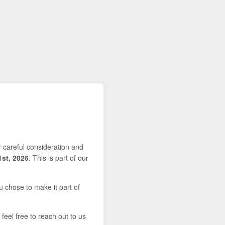
r careful consideration and
1st, 2026
. This is part of our
u chose to make it part of
feel free to reach out to us