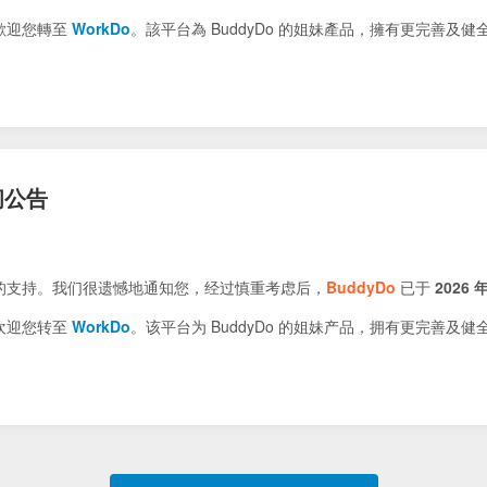
歡迎您轉至
WorkDo
。該平台為 BuddyDo 的姐妹產品，擁有更完善及
闭公告
的支持。我们很遗憾地通知您，经过慎重考虑后，
BuddyDo
已于
2026 年
欢迎您转至
WorkDo
。该平台为 BuddyDo 的姐妹产品，拥有更完善及