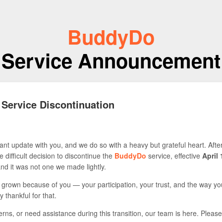
BuddyDo
Service Announcement
 Service Discontinuation
nt update with you, and we do so with a heavy but grateful heart. Afte
 difficult decision to discontinue the
BuddyDo
service, effective
April 
 and it was not one we made lightly.
s grown because of you — your participation, your trust, and the way yo
y thankful for that.
rns, or need assistance during this transition, our team is here. Please 