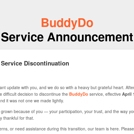
BuddyDo
Service Announcement
 Service Discontinuation
nt update with you, and we do so with a heavy but grateful heart. Afte
 difficult decision to discontinue the
BuddyDo
service, effective
April 
 and it was not one we made lightly.
s grown because of you — your participation, your trust, and the way yo
y thankful for that.
rns, or need assistance during this transition, our team is here. Please 