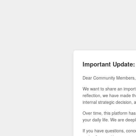
Important Update:
Dear Community Members,
We want to share an importa
reflection, we have made the
internal strategic decision,
Over time, this platform ha
your daily life. We are deepl
If you have questions, conce