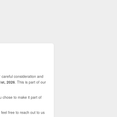
r careful consideration and
1st, 2026
. This is part of our
u chose to make it part of
feel free to reach out to us