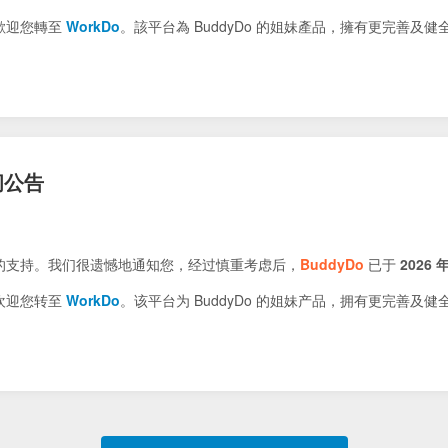
歡迎您轉至
WorkDo
。該平台為 BuddyDo 的姐妹產品，擁有更完善及
闭公告
的支持。我们很遗憾地通知您，经过慎重考虑后，
BuddyDo
已于
2026 年
欢迎您转至
WorkDo
。该平台为 BuddyDo 的姐妹产品，拥有更完善及